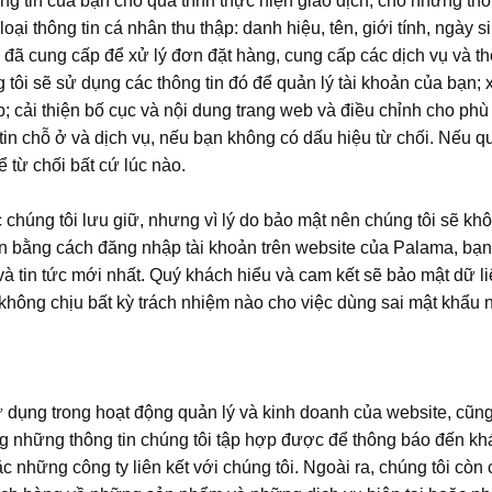
hông tin của bạn cho quá trình thực hiện giao dịch, cho những t
ại thông tin cá nhân thu thập: danh hiệu, tên, giới tính, ngày sin
 đã cung cấp để xử lý đơn đặt hàng, cung cấp các dịch vụ và th
tôi sẽ sử dụng các thông tin đó để quản lý tài khoản của bạn; x
web; cải thiện bố cục và nội dung trang web và điều chỉnh cho p
 tin chỗ ở và dịch vụ, nếu bạn không có dấu hiệu từ chối. Nếu
hể từ chối bất cứ lúc nào.
chúng tôi lưu giữ, nhưng vì lý do bảo mật nên chúng tôi sẽ khôn
in bằng cách đăng nhập tài khoản trên website của Palama, bạn 
 và tin tức mới nhất. Quý khách hiểu và cam kết sẽ bảo mật dữ
 không chịu bất kỳ trách nhiệm nào cho việc dùng sai mật khẩu 
 dụng trong hoạt động quản lý và kinh doanh của website, cũng
ùng những thông tin chúng tôi tập hợp được để thông báo đến 
những công ty liên kết với chúng tôi. Ngoài ra, chúng tôi còn 